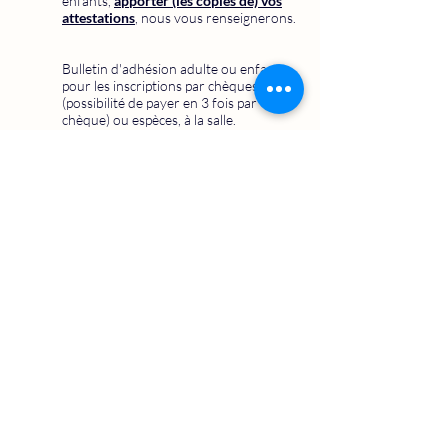
enfants,
apporter (les copies de) vos
attestations
, nous vous renseignerons.
Bulletin d'adhésion adulte ou enfant
pour les inscriptions par chèques
(possibilité de payer en 3 fois par
chèque) ou espèces, à la salle.
NB : Il existe des options d’assurance
complémentaire pour différentes
activités (ski de piste, trail, vtt etc.…) et
pour différents niveaux
d’indemnisation
Consulter le site de la FFME :
https://www.ffme.fr/ffme/licence/assur
ances/
ou contacter la FFME au
01 40 18 75
50