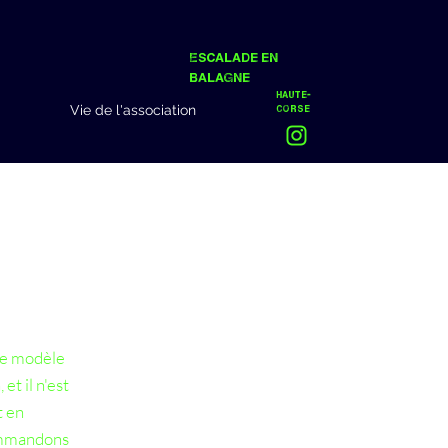
Escalade en
Balagne
Haute-
Vie de l'association
Corse
Ce modèle
t il n'est
t en
commandons