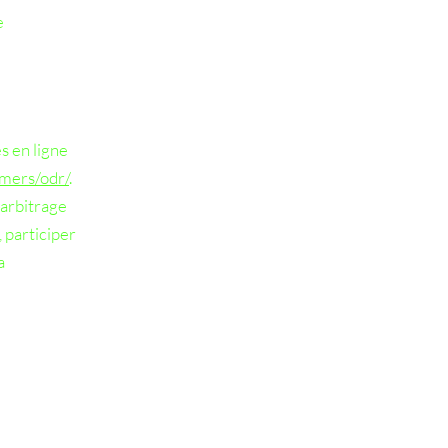
e
s en ligne
umers/odr/
.
'arbitrage
 participer
a