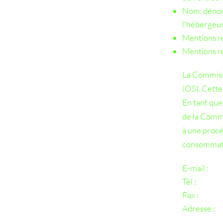
Nom, dénomi
l'hébergeur
Mentions re
Mentions rel
La Commissi
(OS). Cette
En tant que 
de la Commi
à une procé
consommat
E-mail :
Tél :
Fax :
Adresse :