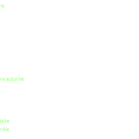
re
re autorité
ssite
trôle