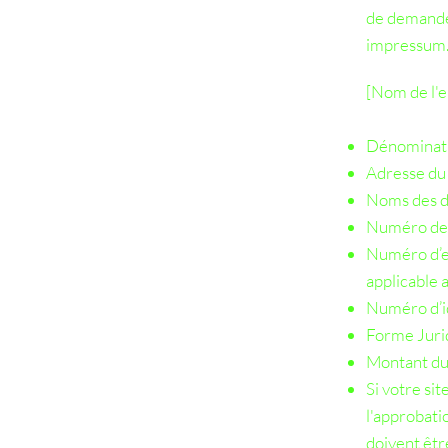
de demander
impressum
[Nom de l'e
Dénominatio
Adresse du s
Noms des di
Numéro de t
Numéro d’e
applicable a 
Numéro d’id
Forme Jurid
Montant du 
Si votre si
l'approbati
doivent être 