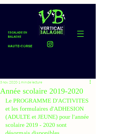
Escalade en
Balagne
Haute-Corse
3 nov. 2020
1 min de lecture
Année scolaire 2019-2020
Le PROGRAMME D'ACTIVITES 
et les formulaires d'ADHESION 
(ADULTE et JEUNE) pour l'année 
scolaire 2019 - 2020 sont 
désormais disponibles.